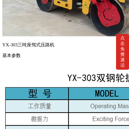
点
击
YX-303三吨座驾式压路机
免
费
基本参数
通
话