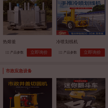
热熔釜
冷喷划线机
立即询价
立即询价
产品参数
产品参数
市政应急设备