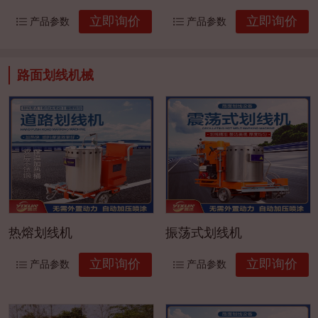
立即询价
立即询价
产品参数
产品参数
路面划线机械
热熔划线机
振荡式划线机
立即询价
立即询价
产品参数
产品参数