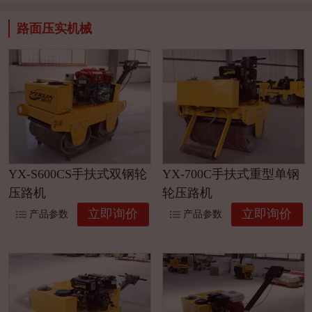
路面压实机械
YX-S600CS手扶式双钢轮
YX-700C手扶式重型单钢
压路机
轮压路机
立即询价
立即询价
产品参数
产品参数