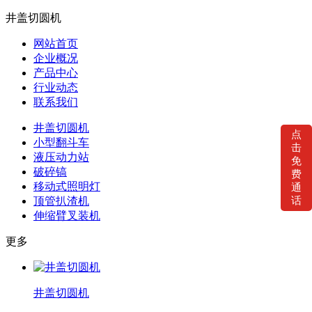
井盖切圆机
网站首页
企业概况
产品中心
行业动态
联系我们
井盖切圆机
点
小型翻斗车
击
液压动力站
免
破碎镐
费
移动式照明灯
通
顶管扒渣机
话
伸缩臂叉装机
更多
井盖切圆机