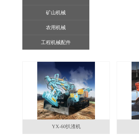
矿山机械
农用机械
工程机械配件
YX-60扒渣机