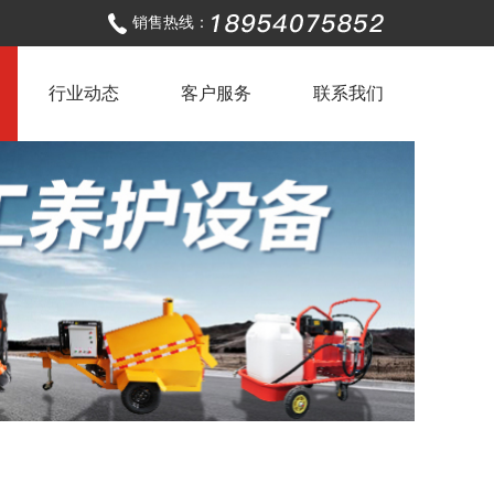
销售热线：
行业动态
客户服务
联系我们