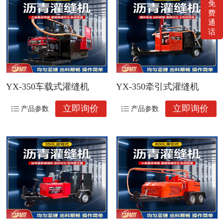
免
费
通
话
YX-350车载式灌缝机
YX-350牵引式灌缝机
立即询价
立即询价
产品参数
产品参数